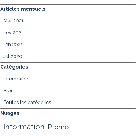
Sauter le bloc Articles mensuels
Articles mensuels
Mar 2021
Fév 2021
Jan 2021
Jul 2020
Sauter le bloc Catégories
Catégories
Information
Promo
Toutes les catégories
Sauter le bloc Nuages
Nuages
Information
Promo