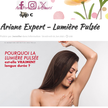
Aller au contenu
Sauter le menu
Aux Portes de la Beauté
0.00 €
Ariane Expert - Lumière Pulsée
Publié par
Jennifer
dans
Information
· Vendredi 01 Jan 2021 ·
1:00